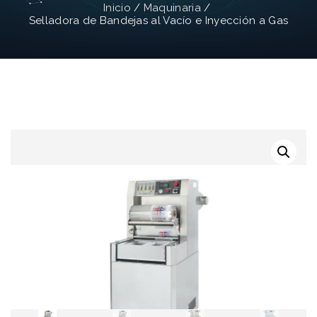
Inicio
/
Maquinaria
/
Selladora de Bandejas al Vacío e Inyección a Gas