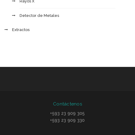
Rayos X
Detector de Metales
Extractos
Contáctenos
+593 23 909 305
+593 23 909 330