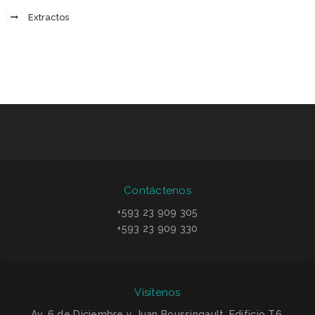
Extractos
Contáctenos
+593 23 909 305
+593 23 909 330
Visítenos
Av. 6 de Diciembre y Juan Boussingault, Edificio T6.