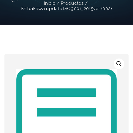
Inicio
/
Productos
/
Shibakawa update ISO9001_2015ver (002)