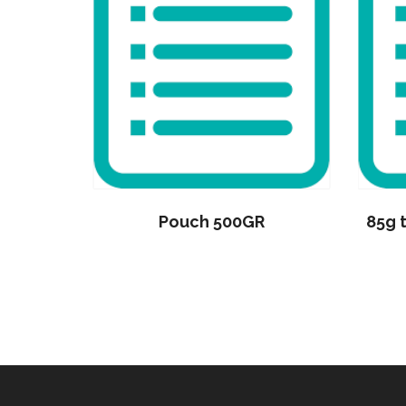
5kg
Pouch 500GR
85g 