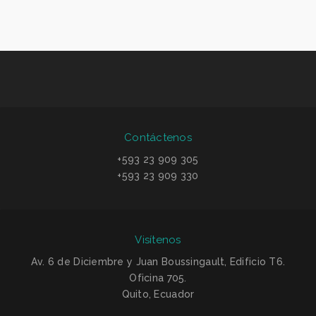
Contáctenos
+593 23 909 305
+593 23 909 330
Visítenos
Av. 6 de Diciembre y Juan Boussingault, Edificio T6.
Oficina 705.
Quito, Ecuador