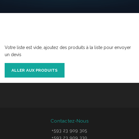
Votre liste est vide, ajoutez des produits à la liste pour envoyer
un devis
ALLER AUX PRODUITS
Contactez-Nous
+593 23 909 305
+593 23 909 330